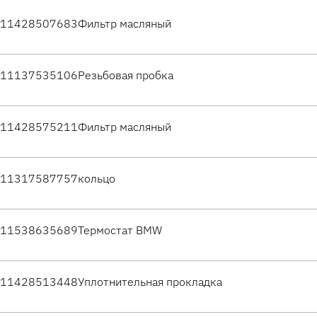
11428507683
Фильтр масляный
11137535106
Резьбовая пробка
11428575211
Фильтр масляный
11317587757
кольцо
11538635689
Термостат BMW
11428513448
Уплотнительная прокладка