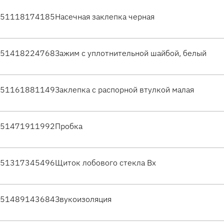
51118174185
Насечная заклепка черная
51418224768
Зажим с уплотнительной шайбой, белый
51161881149
Заклепка с распорной втулкой малая
51471911992
Пробка
51317345496
Щиток лобового стекла Вх
51489143684
Звукоизоляция