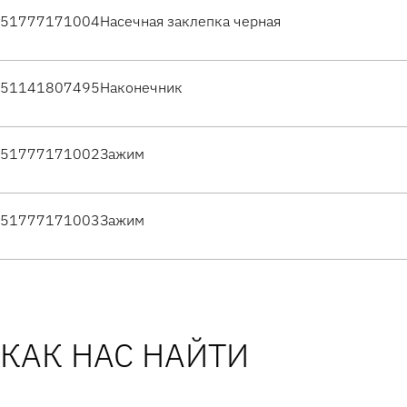
51777171004
Насечная заклепка черная
51141807495
Наконечник
51777171002
Зажим
51777171003
Зажим
КАК НАС НАЙТИ