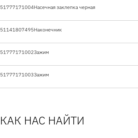
51777171004
Насечная заклепка черная
51141807495
Наконечник
51777171002
Зажим
51777171003
Зажим
КАК НАС НАЙТИ