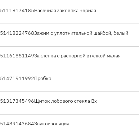
51118174185
Насечная заклепка черная
51418224768
Зажим с уплотнительной шайбой, белый
51161881149
Заклепка с распорной втулкой малая
51471911992
Пробка
51317345496
Щиток лобового стекла Вх
51489143684
Звукоизоляция