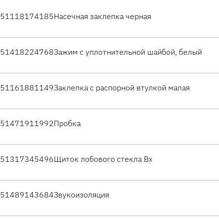
51118174185
Насечная заклепка черная
51418224768
Зажим с уплотнительной шайбой, белый
51161881149
Заклепка с распорной втулкой малая
51471911992
Пробка
51317345496
Щиток лобового стекла Вх
51489143684
Звукоизоляция