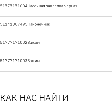
51777171004
Насечная заклепка черная
51141807495
Наконечник
51777171002
Зажим
51777171003
Зажим
КАК НАС НАЙТИ