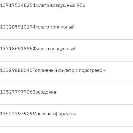
13717534825
Фильтр воздушный R56
13328591019
Фильтр топливный
13718691835
Фильтр воздушный
13329886040
Топливный фильтр с подогревом
13527797906
Звездочка
13527797909
Масляная форсунка