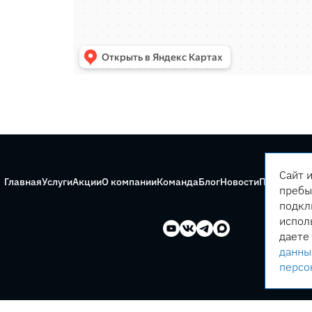
Сайт 
Главная
Услуги
Акции
О компании
Команда
Блог
Новости
Правила с
пребы
подкл
испол
даете
данны
персо