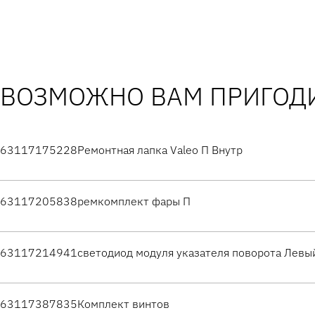
ВОЗМОЖНО ВАМ ПРИГОДИ
63117175228
Ремонтная лапка Valeo П Внутр
63117205838
ремкомплект фары П
63117214941
светодиод модуля указателя поворота Левы
63117387835
Комплект винтов