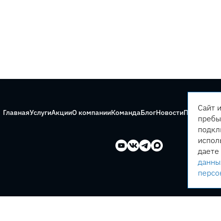
Сайт 
Главная
Услуги
Акции
О компании
Команда
Блог
Новости
Правила с
пребы
подкл
испол
даете
данны
персо