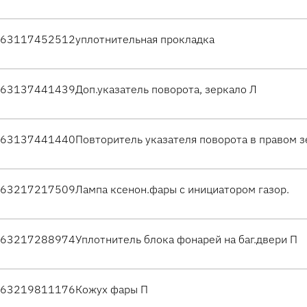
63117452512
уплотнительная прокладка
63137441439
Доп.указатель поворота, зеркало Л
63137441440
Повторитель указателя поворота в правом 
63217217509
Лампа ксенон.фары с инициатором газор.
63217288974
Уплотнитель блока фонарей на баг.двери П
63219811176
Кожух фары П