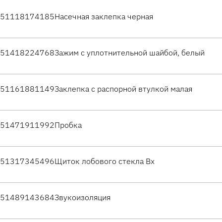
51118174185
Насечная заклепка черная
51418224768
Зажим с уплотнительной шайбой, белый
51161881149
Заклепка с распорной втулкой малая
51471911992
Пробка
51317345496
Щиток лобового стекла Вх
51489143684
Звукоизоляция