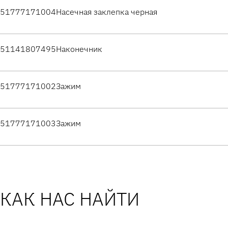
51777171004
Насечная заклепка черная
51141807495
Наконечник
51777171002
Зажим
51777171003
Зажим
КАК НАС НАЙТИ