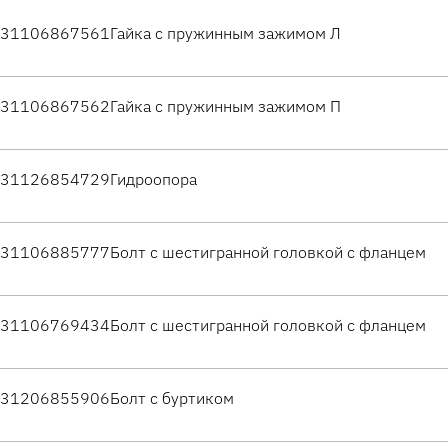
31106867561
Гайка с пружинным зажимом Л
31106867562
Гайка с пружинным зажимом П
31126854729
Гидроопора
31106885777
Болт с шестигранной головкой с фланцем
31106769434
Болт с шестигранной головкой с фланцем
31206855906
Болт с буртиком