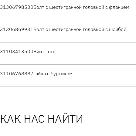
31306798530
Болт с шестигранной головкой с фланцем
31306869931
Болт с шестигранной головкой с шайбой
31103413500
Винт Torx
31106768887
Гайка с буртиком
КАК НАС НАЙТИ