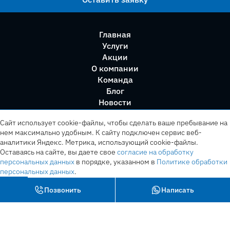
Главная
Услуги
Акции
О компании
Команда
Блог
Новости
Правила сервиса
Сайт использует cookie-файлы, чтобы сделать ваше пребывание на
нем максимально удобным. К cайту подключен сервис веб-
аналитики Яндекс. Метрика, использующий cookie-файлы.
Оставаясь на сайте, вы даете свое
согласие на обработку
персональных данных
в порядке, указанном в
Политике обработки
персональных данных
.
OK
Позвонить
Написать