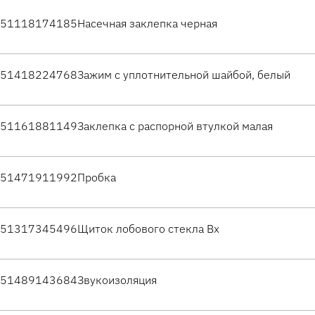
51118174185
Насечная заклепка черная
51418224768
Зажим с уплотнительной шайбой, белый
51161881149
Заклепка с распорной втулкой малая
51471911992
Пробка
51317345496
Щиток лобового стекла Вх
51489143684
Звукоизоляция