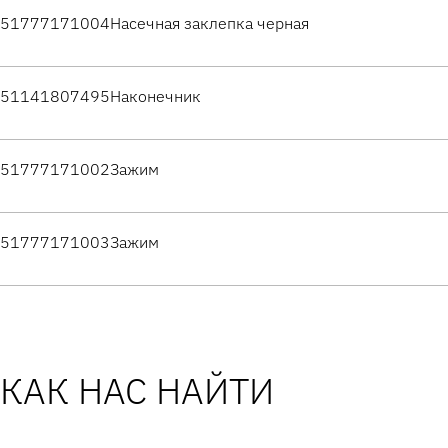
51777171004
Насечная заклепка черная
51141807495
Наконечник
51777171002
Зажим
51777171003
Зажим
КАК НАС НАЙТИ