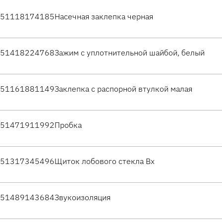
51118174185
Насечная заклепка черная
51418224768
Зажим с уплотнительной шайбой, белый
51161881149
Заклепка с распорной втулкой малая
51471911992
Пробка
51317345496
Щиток лобового стекла Вх
51489143684
Звукоизоляция