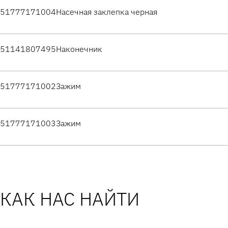
51777171004
Насечная заклепка черная
51141807495
Наконечник
51777171002
Зажим
51777171003
Зажим
КАК НАС НАЙТИ