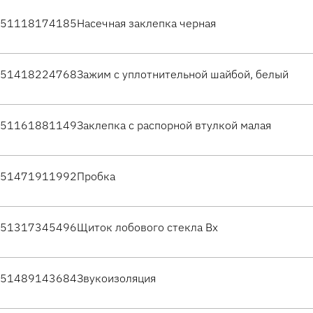
51118174185
Насечная заклепка черная
51418224768
Зажим с уплотнительной шайбой, белый
51161881149
Заклепка с распорной втулкой малая
51471911992
Пробка
51317345496
Щиток лобового стекла Вх
51489143684
Звукоизоляция