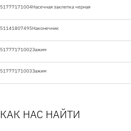
51777171004
Насечная заклепка черная
51141807495
Наконечник
51777171002
Зажим
51777171003
Зажим
КАК НАС НАЙТИ