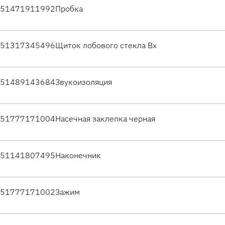
51471911992
Пробка
51317345496
Щиток лобового стекла Вх
51489143684
Звукоизоляция
51777171004
Насечная заклепка черная
51141807495
Наконечник
51777171002
Зажим