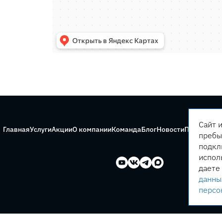
Сайт 
Главная
Услуги
Акции
О компании
Команда
Блог
Новости
Правила с
пребы
подкл
испол
даете
данны
персо