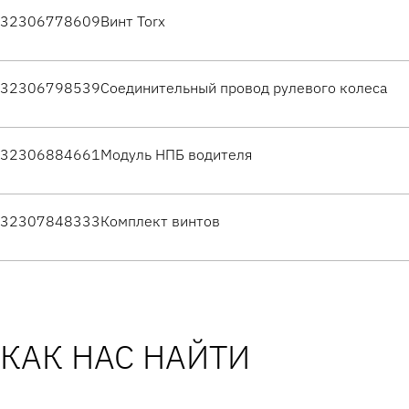
32306778609
Винт Torx
32306798539
Соединительный провод рулевого колеса
32306884661
Модуль НПБ водителя
32307848333
Комплект винтов
КАК НАС НАЙТИ