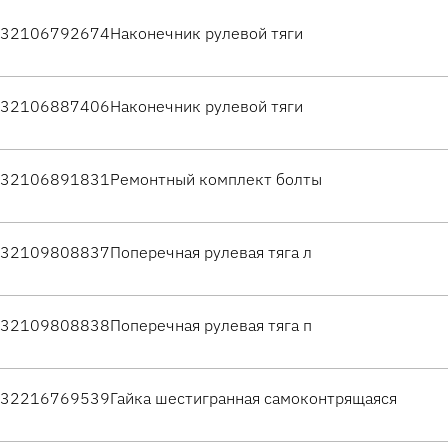
32106792674
Наконечник рулевой тяги
32106887406
Наконечник рулевой тяги
32106891831
Ремонтный комплект болты
32109808837
Поперечная рулевая тяга л
32109808838
Поперечная рулевая тяга п
32216769539
Гайка шестигранная самоконтрящаяся