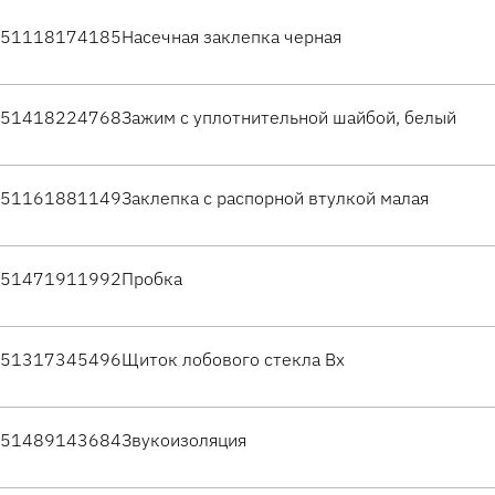
51118174185
Насечная заклепка черная
51418224768
Зажим с уплотнительной шайбой, белый
51161881149
Заклепка с распорной втулкой малая
51471911992
Пробка
51317345496
Щиток лобового стекла Вх
51489143684
Звукоизоляция