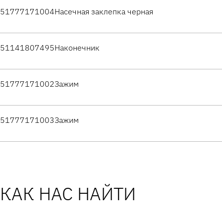
51777171004
Насечная заклепка черная
51141807495
Наконечник
51777171002
Зажим
51777171003
Зажим
КАК НАС НАЙТИ