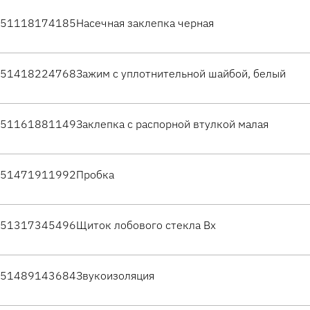
51118174185
Насечная заклепка черная
51418224768
Зажим с уплотнительной шайбой, белый
51161881149
Заклепка с распорной втулкой малая
51471911992
Пробка
51317345496
Щиток лобового стекла Вх
51489143684
Звукоизоляция