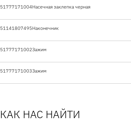
51777171004
Насечная заклепка черная
51141807495
Наконечник
51777171002
Зажим
51777171003
Зажим
КАК НАС НАЙТИ