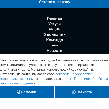
Оставить заявку
Главная
Услуги
Акции
О компании
Команда
Блог
Новости
Правила сервиса
Сайт использует cookie-файлы, чтобы сделать ваше пребывание на
нем максимально удобным. К cайту подключен сервис веб-
аналитики Яндекс. Метрика, использующий cookie-файлы.
Оставаясь на сайте, вы даете свое
согласие на обработку
персональных данных
в порядке, указанном в
Политике обработки
персональных данных
.
OK
Позвонить
Написать