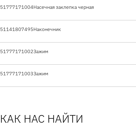
51777171004
Насечная заклепка черная
51141807495
Наконечник
51777171002
Зажим
51777171003
Зажим
КАК НАС НАЙТИ