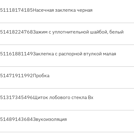
51118174185
Насечная заклепка черная
51418224768
Зажим с уплотнительной шайбой, белый
51161881149
Заклепка с распорной втулкой малая
51471911992
Пробка
51317345496
Щиток лобового стекла Вх
51489143684
Звукоизоляция