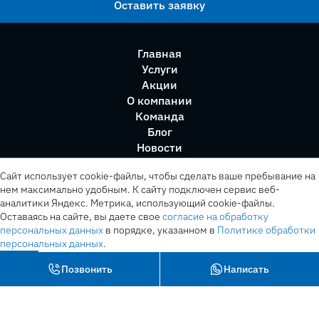
Оставить заявку
Главная
Услуги
Акции
О компании
Команда
Блог
Новости
Правила сервиса
Сайт использует cookie-файлы, чтобы сделать ваше пребывание на
нем максимально удобным. К cайту подключен сервис веб-
аналитики Яндекс. Метрика, использующий cookie-файлы.
Оставаясь на сайте, вы даете свое
согласие на обработку
персональных данных
в порядке, указанном в
Политике обработки
персональных данных
.
OK
Позвонить
Написать