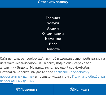
Оставить заявку
Главная
Услуги
Акции
О компании
Команда
Блог
Новости
Правила сервиса
Сайт использует cookie-файлы, чтобы сделать ваше пребывание на
нем максимально удобным. К cайту подключен сервис веб-
аналитики Яндекс. Метрика, использующий cookie-файлы.
Оставаясь на сайте, вы даете свое
согласие на обработку
персональных данных
в порядке, указанном в
Политике обработки
персональных данных
.
OK
Позвонить
Написать