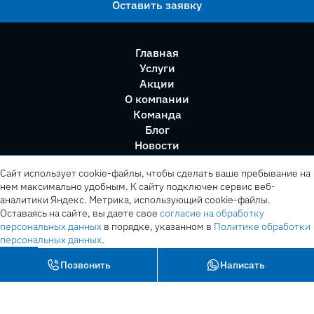
Оставить заявку
Главная
Услуги
Акции
О компании
Команда
Блог
Новости
Правила сервиса
Сайт использует cookie-файлы, чтобы сделать ваше пребывание на
нем максимально удобным. К cайту подключен сервис веб-
аналитики Яндекс. Метрика, использующий cookie-файлы.
Оставаясь на сайте, вы даете свое
согласие на обработку
персональных данных
в порядке, указанном в
Политике обработки
персональных данных
.
OK
Позвонить
Написать