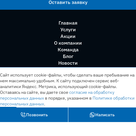
Оставить заявку
Главная
Услуги
Акции
О компании
Команда
Блог
Новости
Правила сервиса
Сайт использует cookie-файлы, чтобы сделать ваше пребывание на
нем максимально удобным. К cайту подключен сервис веб-
аналитики Яндекс. Метрика, использующий cookie-файлы.
Оставаясь на сайте, вы даете свое
согласие на обработку
персональных данных
в порядке, указанном в
Политике обработки
персональных данных
.
OK
Позвонить
Написать