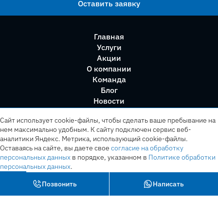
Оставить заявку
Главная
Услуги
Акции
О компании
Команда
Блог
Новости
Правила сервиса
Сайт использует cookie-файлы, чтобы сделать ваше пребывание на
нем максимально удобным. К cайту подключен сервис веб-
аналитики Яндекс. Метрика, использующий cookie-файлы.
Оставаясь на сайте, вы даете свое
согласие на обработку
персональных данных
в порядке, указанном в
Политике обработки
персональных данных
.
OK
Позвонить
Написать