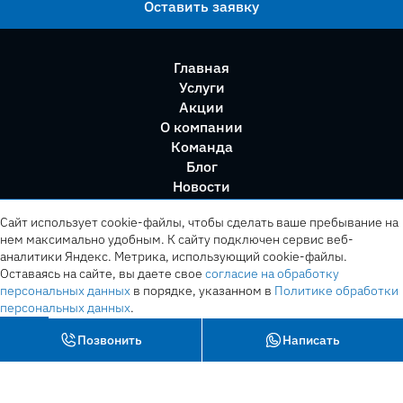
Оставить заявку
Главная
Услуги
Акции
О компании
Команда
Блог
Новости
Правила сервиса
Сайт использует cookie-файлы, чтобы сделать ваше пребывание на
нем максимально удобным. К cайту подключен сервис веб-
аналитики Яндекс. Метрика, использующий cookie-файлы.
Оставаясь на сайте, вы даете свое
согласие на обработку
персональных данных
в порядке, указанном в
Политике обработки
персональных данных
.
OK
Позвонить
Написать