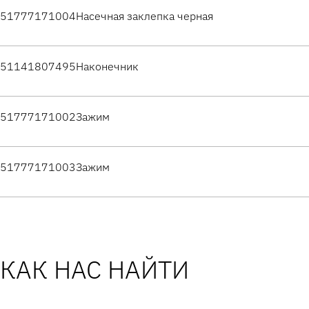
51777171004
Насечная заклепка черная
51141807495
Наконечник
51777171002
Зажим
51777171003
Зажим
КАК НАС НАЙТИ