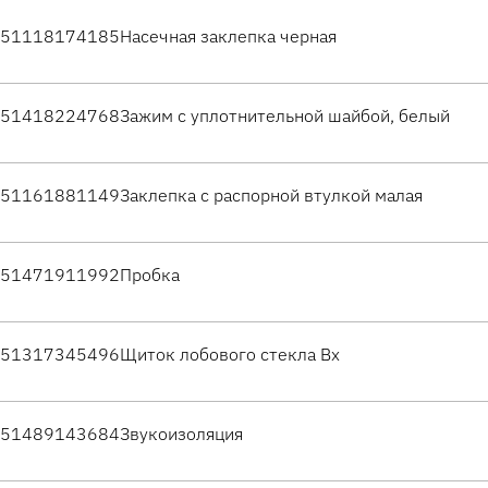
51118174185
Насечная заклепка черная
51418224768
Зажим с уплотнительной шайбой, белый
51161881149
Заклепка с распорной втулкой малая
51471911992
Пробка
51317345496
Щиток лобового стекла Вх
51489143684
Звукоизоляция