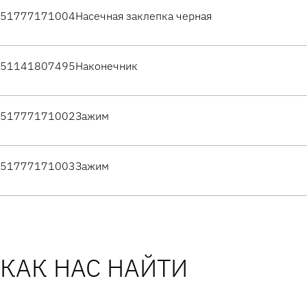
51777171004
Насечная заклепка черная
51141807495
Наконечник
51777171002
Зажим
51777171003
Зажим
КАК НАС НАЙТИ