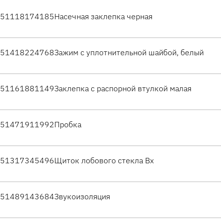
51118174185
Насечная заклепка черная
51418224768
Зажим с уплотнительной шайбой, белый
51161881149
Заклепка с распорной втулкой малая
51471911992
Пробка
51317345496
Щиток лобового стекла Вх
51489143684
Звукоизоляция