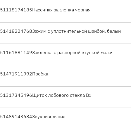
51118174185
Насечная заклепка черная
51418224768
Зажим с уплотнительной шайбой, белый
51161881149
Заклепка с распорной втулкой малая
51471911992
Пробка
51317345496
Щиток лобового стекла Вх
51489143684
Звукоизоляция