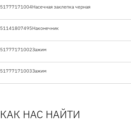
51777171004
Насечная заклепка черная
51141807495
Наконечник
51777171002
Зажим
51777171003
Зажим
КАК НАС НАЙТИ