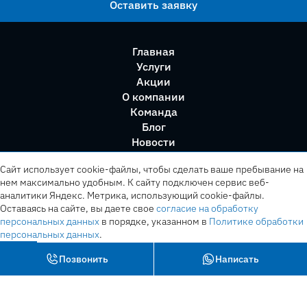
Оставить заявку
Главная
Услуги
Акции
О компании
Команда
Блог
Новости
Правила сервиса
Сайт использует cookie-файлы, чтобы сделать ваше пребывание на
нем максимально удобным. К cайту подключен сервис веб-
аналитики Яндекс. Метрика, использующий cookie-файлы.
Оставаясь на сайте, вы даете свое
согласие на обработку
персональных данных
в порядке, указанном в
Политике обработки
персональных данных
.
OK
Позвонить
Написать