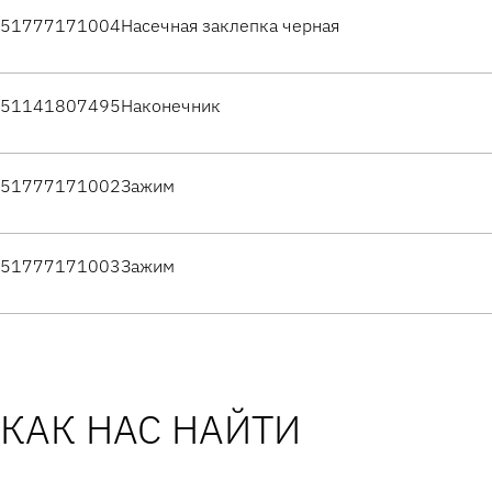
51777171004
Насечная заклепка черная
51141807495
Наконечник
51777171002
Зажим
51777171003
Зажим
КАК НАС НАЙТИ