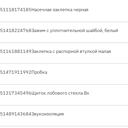
51118174185
Насечная заклепка черная
51418224768
Зажим с уплотнительной шайбой, белый
51161881149
Заклепка с распорной втулкой малая
51471911992
Пробка
51317345496
Щиток лобового стекла Вх
51489143684
Звукоизоляция