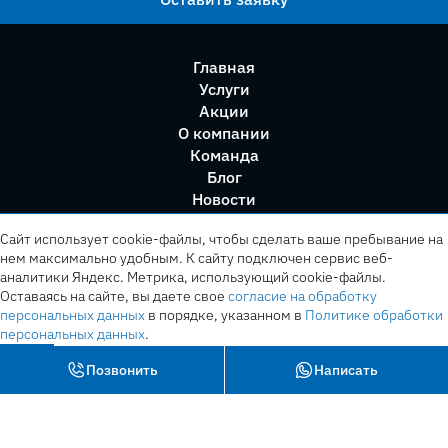
Главная
Услуги
Акции
О компании
Команда
Блог
Новости
Правила сервиса
Сайт использует cookie-файлы, чтобы сделать ваше пребывание на
нем максимально удобным. К cайту подключен сервис веб-
аналитики Яндекс. Метрика, использующий cookie-файлы.
Оставаясь на сайте, вы даете свое
согласие на обработку
персональных данных
в порядке, указанном в
Политике обработки
персональных данных
.
OK
Позвонить
Написать