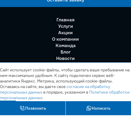
Главная
Услуги
Акции
О компании
Команда
Блог
Новости
Правила сервиса
Сайт использует cookie-файлы, чтобы сделать ваше пребывание на
нем максимально удобным. К cайту подключен сервис веб-
аналитики Яндекс. Метрика, использующий cookie-файлы.
Оставаясь на сайте, вы даете свое
согласие на обработку
персональных данных
в порядке, указанном в
Политике обработки
персональных данных
.
OK
Позвонить
Написать