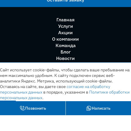
Главная
Услуги
Акции
О компании
Команда
Блог
Новости
Правила сервиса
Сайт использует cookie-файлы, чтобы сделать ваше пребывание на
нем максимально удобным. К cайту подключен сервис веб-
аналитики Яндекс. Метрика, использующий cookie-файлы.
Оставаясь на сайте, вы даете свое
согласие на обработку
персональных данных
в порядке, указанном в
Политике обработки
персональных данных
.
OK
Позвонить
Написать