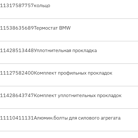
11317587757
кольцо
11538635689
Термостат BMW
11428513448
Уплотнительная прокладка
11127582400
Комплект профильных прокладок
11428643747
Комплект уплотнительных прокладок
11110411131
Алюмин.болты для силового агрегата