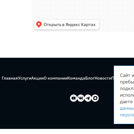
Сайт 
Главная
Услуги
Акции
О компании
Команда
Блог
Новости
Правила с
пребы
подкл
испол
даете
данны
персо