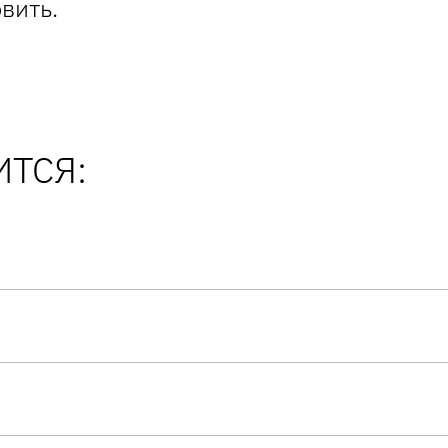
вить.
ТСЯ: