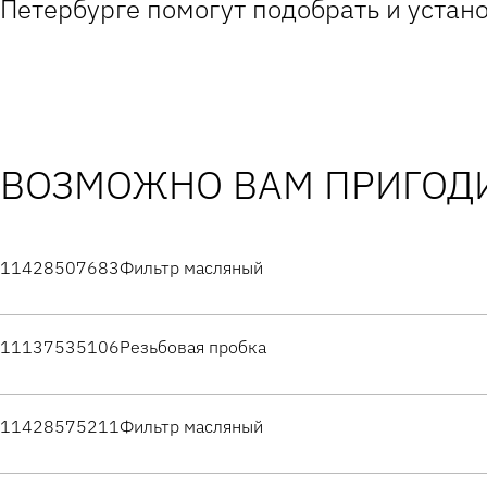
Петербурге помогут подобрать и устано
ВОЗМОЖНО ВАМ ПРИГОДИ
11428507683
Фильтр масляный
11137535106
Резьбовая пробка
11428575211
Фильтр масляный