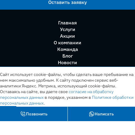
Оставить заявку
Главная
Услуги
Акции
О компании
Команда
Блог
Новости
Правила сервиса
Сайт использует cookie-файлы, чтобы сделать ваше пребывание на
нем максимально удобным. К cайту подключен сервис веб-
аналитики Яндекс. Метрика, использующий cookie-файлы.
Оставаясь на сайте, вы даете свое
согласие на обработку
персональных данных
в порядке, указанном в
Политике обработки
персональных данных
.
OK
Позвонить
Написать