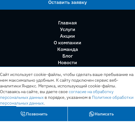
Оставить заявку
Главная
Услуги
Акции
О компании
Команда
Блог
Новости
Правила сервиса
Сайт использует cookie-файлы, чтобы сделать ваше пребывание на
нем максимально удобным. К cайту подключен сервис веб-
аналитики Яндекс. Метрика, использующий cookie-файлы.
Оставаясь на сайте, вы даете свое
согласие на обработку
персональных данных
в порядке, указанном в
Политике обработки
персональных данных
.
OK
Позвонить
Написать