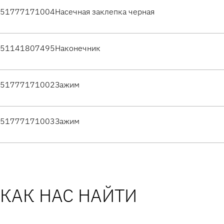
51777171004
Насечная заклепка черная
51141807495
Наконечник
51777171002
Зажим
51777171003
Зажим
КАК НАС НАЙТИ