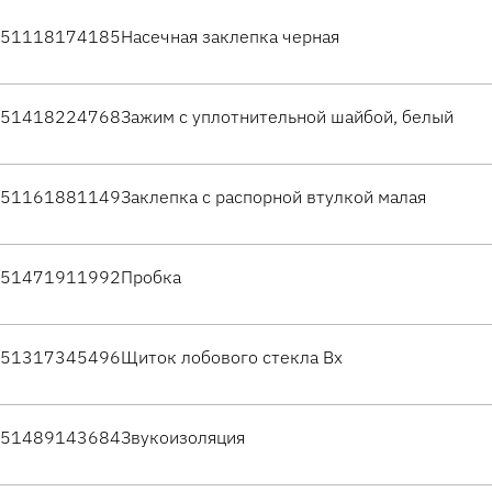
51118174185
Насечная заклепка черная
51418224768
Зажим с уплотнительной шайбой, белый
51161881149
Заклепка с распорной втулкой малая
51471911992
Пробка
51317345496
Щиток лобового стекла Вх
51489143684
Звукоизоляция