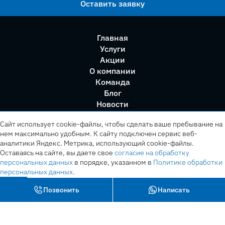
Оставить заявку
Главная
Услуги
Акции
О компании
Команда
Блог
Новости
Правила сервиса
Сайт использует cookie-файлы, чтобы сделать ваше пребывание на
нем максимально удобным. К cайту подключен сервис веб-
аналитики Яндекс. Метрика, использующий cookie-файлы.
Оставаясь на сайте, вы даете свое
согласие на обработку
персональных данных
в порядке, указанном в
Политике обработки
персональных данных
.
OK
Позвонить
Написать