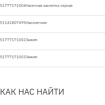
51777171004
Насечная заклепка черная
51141807495
Наконечник
51777171002
Зажим
51777171003
Зажим
КАК НАС НАЙТИ