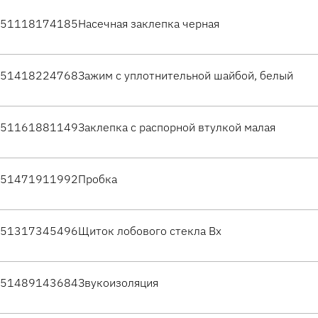
51118174185
Насечная заклепка черная
51418224768
Зажим с уплотнительной шайбой, белый
51161881149
Заклепка с распорной втулкой малая
51471911992
Пробка
51317345496
Щиток лобового стекла Вх
51489143684
Звукоизоляция