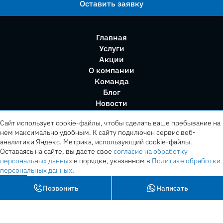
Оставить заявку
Главная
Услуги
Акции
О компании
Команда
Блог
Новости
Правила сервиса
Сайт использует cookie-файлы, чтобы сделать ваше пребывание на
нем максимально удобным. К cайту подключен сервис веб-
аналитики Яндекс. Метрика, использующий cookie-файлы.
Оставаясь на сайте, вы даете свое
согласие на обработку
персональных данных
в порядке, указанном в
Политике обработки
персональных данных
.
OK
Позвонить
Написать