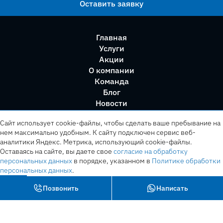
Оставить заявку
Главная
Услуги
Акции
О компании
Команда
Блог
Новости
Правила сервиса
Сайт использует cookie-файлы, чтобы сделать ваше пребывание на
нем максимально удобным. К cайту подключен сервис веб-
аналитики Яндекс. Метрика, использующий cookie-файлы.
Оставаясь на сайте, вы даете свое
согласие на обработку
персональных данных
в порядке, указанном в
Политике обработки
персональных данных
.
OK
Позвонить
Написать