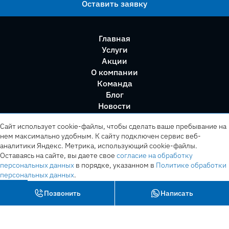
Оставить заявку
Главная
Услуги
Акции
О компании
Команда
Блог
Новости
Правила сервиса
Сайт использует cookie-файлы, чтобы сделать ваше пребывание на
нем максимально удобным. К cайту подключен сервис веб-
аналитики Яндекс. Метрика, использующий cookie-файлы.
Оставаясь на сайте, вы даете свое
согласие на обработку
персональных данных
в порядке, указанном в
Политике обработки
персональных данных
.
OK
Позвонить
Написать