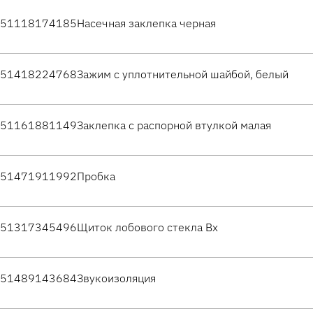
51118174185
Насечная заклепка черная
51418224768
Зажим с уплотнительной шайбой, белый
51161881149
Заклепка с распорной втулкой малая
51471911992
Пробка
51317345496
Щиток лобового стекла Вх
51489143684
Звукоизоляция