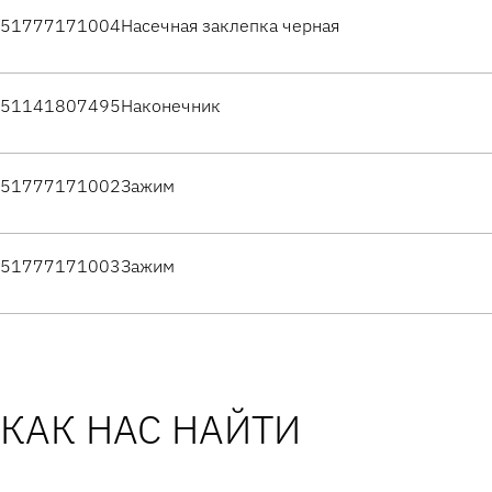
51777171004
Насечная заклепка черная
51141807495
Наконечник
51777171002
Зажим
51777171003
Зажим
КАК НАС НАЙТИ