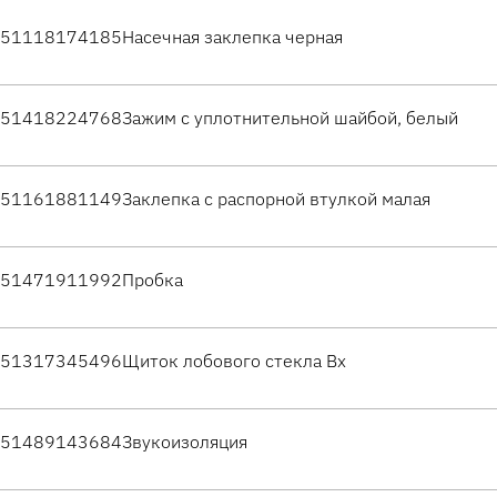
51118174185
Насечная заклепка черная
51418224768
Зажим с уплотнительной шайбой, белый
51161881149
Заклепка с распорной втулкой малая
51471911992
Пробка
51317345496
Щиток лобового стекла Вх
51489143684
Звукоизоляция