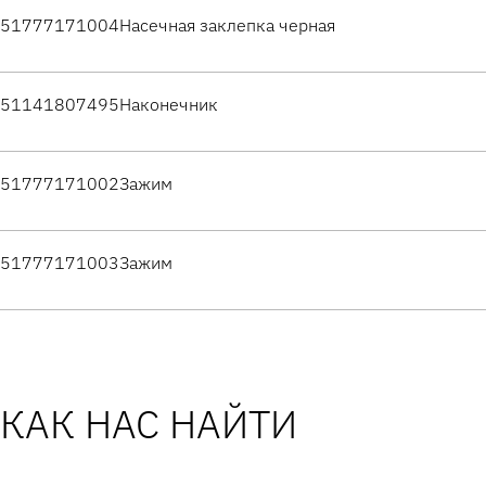
51777171004
Насечная заклепка черная
51141807495
Наконечник
51777171002
Зажим
51777171003
Зажим
КАК НАС НАЙТИ