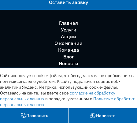
Оставить заявку
Главная
Услуги
Акции
О компании
Команда
Блог
Новости
Правила сервиса
Сайт использует cookie-файлы, чтобы сделать ваше пребывание на
нем максимально удобным. К cайту подключен сервис веб-
аналитики Яндекс. Метрика, использующий cookie-файлы.
Оставаясь на сайте, вы даете свое
согласие на обработку
персональных данных
в порядке, указанном в
Политике обработки
персональных данных
.
OK
Позвонить
Написать