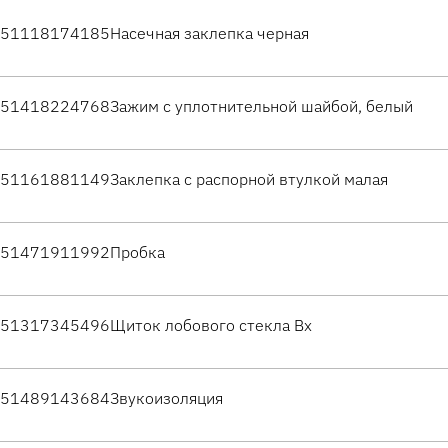
51118174185
Насечная заклепка черная
51418224768
Зажим с уплотнительной шайбой, белый
51161881149
Заклепка с распорной втулкой малая
51471911992
Пробка
51317345496
Щиток лобового стекла Вх
51489143684
Звукоизоляция