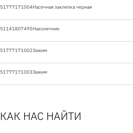
51777171004
Насечная заклепка черная
51141807495
Наконечник
51777171002
Зажим
51777171003
Зажим
КАК НАС НАЙТИ