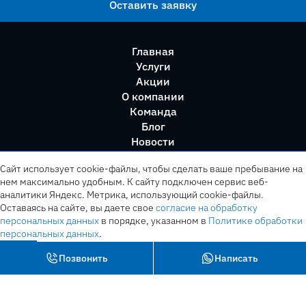
Оставить заявку
Главная
Услуги
Акции
О компании
Команда
Блог
Новости
Правила сервиса
Сайт использует cookie-файлы, чтобы сделать ваше пребывание на
нем максимально удобным. К cайту подключен сервис веб-
аналитики Яндекс. Метрика, использующий cookie-файлы.
Оставаясь на сайте, вы даете свое
согласие на обработку
персональных данных
в порядке, указанном в
Политике обработки
персональных данных
.
OK
Позвонить
Написать