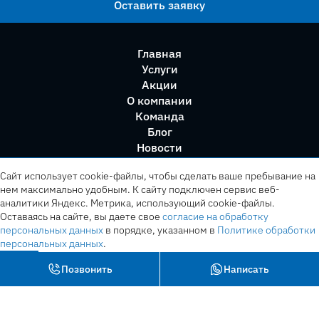
Оставить заявку
Главная
Услуги
Акции
О компании
Команда
Блог
Новости
Правила сервиса
Сайт использует cookie-файлы, чтобы сделать ваше пребывание на
нем максимально удобным. К cайту подключен сервис веб-
аналитики Яндекс. Метрика, использующий cookie-файлы.
Оставаясь на сайте, вы даете свое
согласие на обработку
персональных данных
в порядке, указанном в
Политике обработки
персональных данных
.
OK
Позвонить
Написать