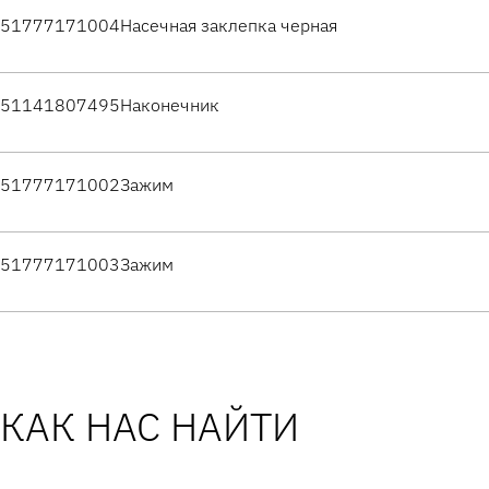
51777171004
Насечная заклепка черная
51141807495
Наконечник
51777171002
Зажим
51777171003
Зажим
КАК НАС НАЙТИ