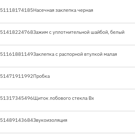
51118174185
Насечная заклепка черная
51418224768
Зажим с уплотнительной шайбой, белый
51161881149
Заклепка с распорной втулкой малая
51471911992
Пробка
51317345496
Щиток лобового стекла Вх
51489143684
Звукоизоляция