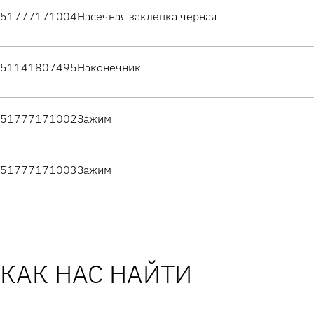
51777171004
Насечная заклепка черная
51141807495
Наконечник
51777171002
Зажим
51777171003
Зажим
КАК НАС НАЙТИ