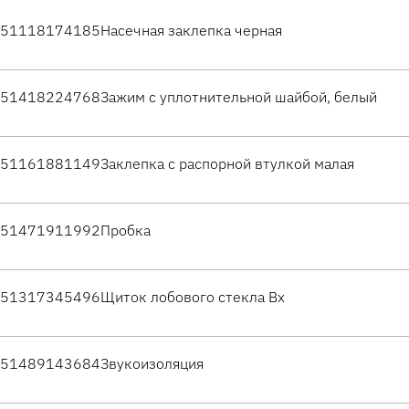
51118174185
Насечная заклепка черная
51418224768
Зажим с уплотнительной шайбой, белый
51161881149
Заклепка с распорной втулкой малая
51471911992
Пробка
51317345496
Щиток лобового стекла Вх
51489143684
Звукоизоляция