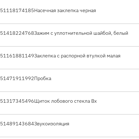
51118174185
Насечная заклепка черная
51418224768
Зажим с уплотнительной шайбой, белый
51161881149
Заклепка с распорной втулкой малая
51471911992
Пробка
51317345496
Щиток лобового стекла Вх
51489143684
Звукоизоляция