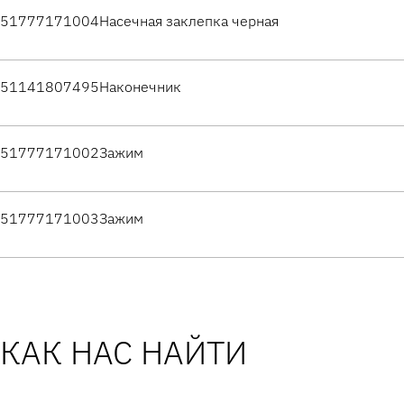
51777171004
Насечная заклепка черная
51141807495
Наконечник
51777171002
Зажим
51777171003
Зажим
КАК НАС НАЙТИ